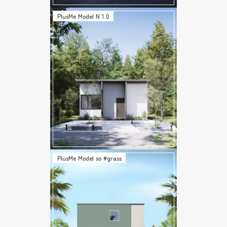
PlusMe Model N 1.0
PlusMe Model so #grass