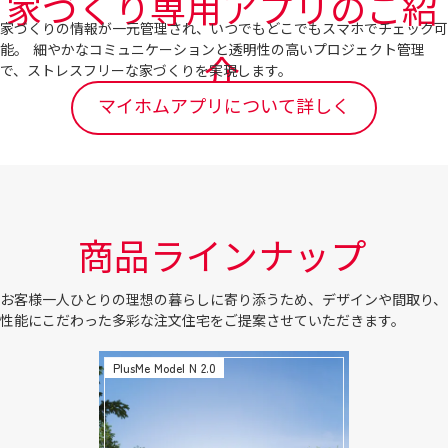
家づくり専用アプリのご紹
家づくりの情報が一元管理され、いつでもどこでもスマホでチェック可
能。 細やかなコミュニケーションと透明性の高いプロジェクト管理
介
で、ストレスフリーな家づくりを実現します。
マイホムアプリについて詳しく
商品ラインナップ
お客様一人ひとりの理想の暮らしに寄り添うため、デザインや間取り、
性能にこだわった多彩な注文住宅をご提案させていただきます。
PlusMe Model N 2.0