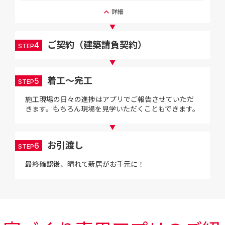
keyboard_arrow_up
詳細
▼
ご契約（建築請負契約）
4
STEP
▼
着工～完工
5
STEP
施工現場の日々の進捗はアプリでご報告させていただ
きます。もちろん現場を見学いただくこともできます。
▼
お引渡し
6
STEP
最終確認後、晴れて新居がお手元に！