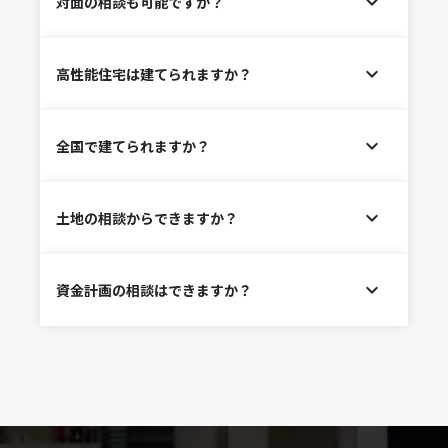
expand_more
対面の相談も可能ですか？
ーに理想のお住まいを形にできます。
打ち合わせの度に移動や日程調整に時間を割く必要が
ない分、より早くプランを詰めることが可能です。さ
もちろん、対面でのご相談も承っております。
expand_more
高性能住宅は建てられますか？
らに、対面では言いづらかったこともチャットでこま
お客様のご希望や状況に応じて、直接お会いして詳細
めに相談できるため、遠慮せず意見を伝えられます。
なご説明や打合せを行うことが可能です。
結果として、お客様のご希望に合ったプランを細部ま
安心してご利用いただけるよう、柔軟な対応と信頼の
はい、ご予算に応じてGX基準やZEH基準に準拠した
expand_more
全国で建てられますか？
でしっかり練り上げられ、納得のいく家づくりを実現
サポート体制を整えておりますので、対面とオンライ
住宅や、長期優良住宅対応住宅をお選びいただけま
できます。ご希望があればオフラインでの確認もでき
ンのどちらでも、最適なご提案をさせていただきま
す。
るので、ご安心ください。
す。
設計と建設を分業しているため、地域特有の建築基準
expand_more
土地の相談からできますか？
や土地条件に対しては、地元の信頼できる建設会社が
柔軟に対応します。さらにメーカーとも提携し、全国
各地のショールームをご利用いただけるので、実際に
はい、土地に関するご相談も承っております。お客様
expand_more
資金計画の相談はできますか？
見て・触れながら仕様や素材を選べます。安心して理
のご希望や条件に合わせて、最適な土地選びのアドバ
想の住まいを実現いただけます。
イスや情報提供を行い、プランニングをサポートいた
します。
はい、資金計画に関するご相談も可能です。
初めて土地をお探しの方でも、専門スタッフが丁寧に
お客様のライフプランに合わせた無理のない支払い計
対応いたしますので、安心してご相談いただけます。
画や、最適なローンの選択肢をご提案いたします。
経験豊富な専門スタッフが分かりやすく丁寧にサポー