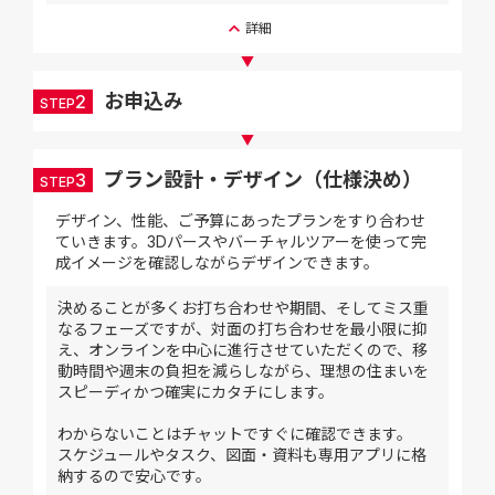
keyboard_arrow_up
詳細
▼
お申込み
2
STEP
▼
プラン設計・デザイン（仕様決め）
3
STEP
デザイン、性能、ご予算にあったプランをすり合わせ
ていきます。3Dパースやバーチャルツアーを使って完
成イメージを確認しながらデザインできます。
決めることが多くお打ち合わせや期間、そしてミス重
なるフェーズですが、対面の打ち合わせを最小限に抑
え、オンラインを中心に進行させていただくので、移
動時間や週末の負担を減らしながら、理想の住まいを
スピーディかつ確実にカタチにします。
わからないことはチャットですぐに確認できます。
スケジュールやタスク、図面・資料も専用アプリに格
納するので安心です。