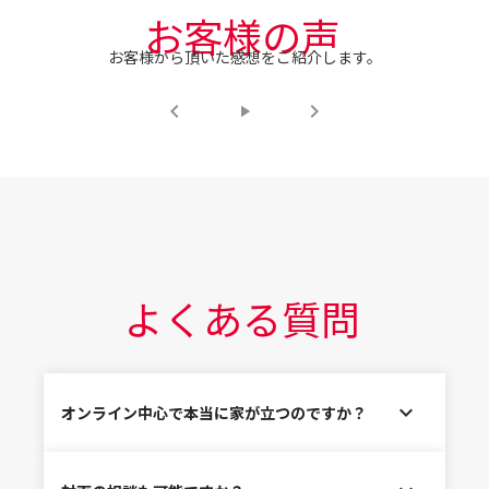
お客様の声
お客様から頂いた感想をご紹介します。
keyboard_arrow_left
keyboard_arrow_right
play_arrow
よくある質問
expand_more
オンライン中心で本当に家が立つのですか？
はい、オンライン中心だからこそ、むしろスピーディ