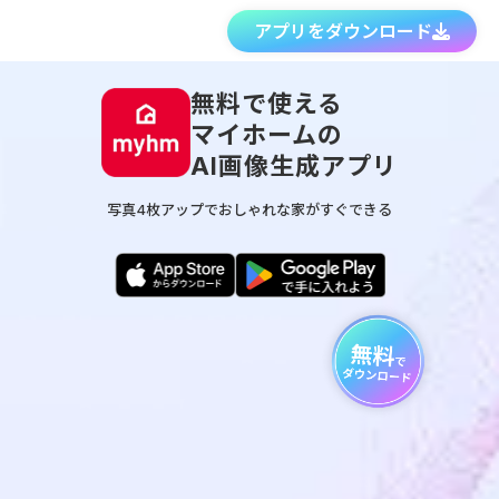
アプリをダウンロード
無料
で
使える
マイホーム
の
AI画像生成アプリ
写真4枚アップでおしゃれな家がすぐできる